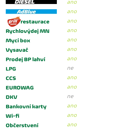
ano
ano
ano
restaurace
ano
Rychlovýdej MN
ano
Mycí box
ano
Vysavač
ano
Prodej BP lahví
ne
LPG
ano
CCS
ano
EUROWAG
ne
DKV
ano
Bankovní karty
ano
Wi-fi
ano
Občerstvení