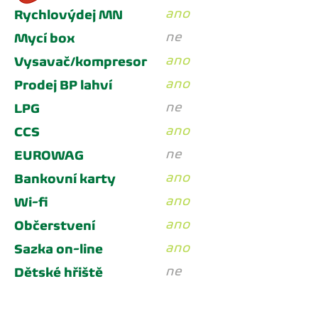
ano
Rychlovýdej MN
ne
Mycí box
ano
Vysavač/kompresor
ano
Prodej BP lahví
ne
LPG
ano
CCS
ne
EUROWAG
ano
Bankovní karty
ano
Wi-fi
ano
Občerstvení
ano
Sazka on-line
ne
Dětské hřiště