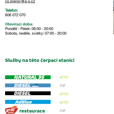
cs.prerov@a-s.cz
Telefon:
606 072 070
Otevírací doba:
Pondělí - Pátek: 06:00 - 20:00
Sobota, neděle, svátky: 07:00 - 20:00
Služby na této čerpací stanici
ano
ne
ano
ano
ne
restaurace