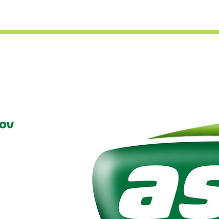
d
O společnosti
Čerpací stanice
Kde nás najdete
ov