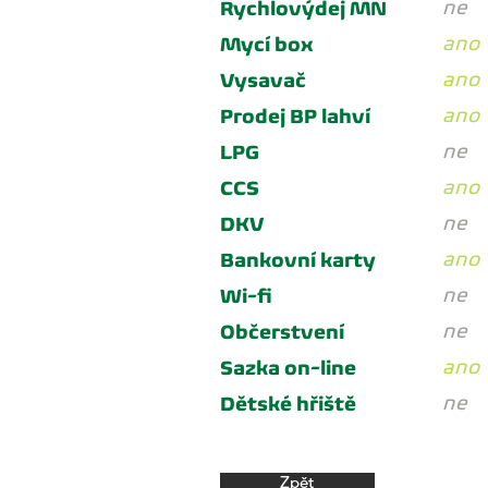
ne
Rychlovýdej MN
ano
Mycí box
ano
Vysavač
ano
Prodej BP lahví
ne
LPG
ano
CCS
ne
DKV
ano
Bankovní karty
ne
Wi-fi
ne
Občerstvení
ano
Sazka on-line
ne
Dětské hřiště
Zpět