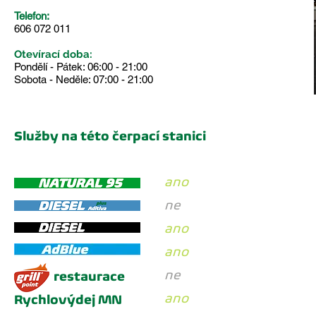
Telefon:
606 072 011
Otevírací doba:
Pondělí - Pátek: 06:00 - 21:00
Sobota - Neděle: 07:00 - 21:00
Služby na této čerpací stanici
ano
ne
ano
ano
ne
restaurace
ano
Rychlovýdej MN