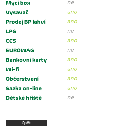
ne
Mycí box
ano
Vysavač
ano
Prodej BP lahví
ne
LPG
ano
CCS
ne
EUROWAG
ano
Bankovní karty
ano
Wi-fi
ano
Občerstvení
ano
Sazka on-line
ne
Dětské hřiště
Zpět