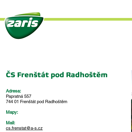
Úvod
O společnosti
Če
ČS Frenštát pod Radhoštěm
Adresa:
Papratná 557
744 01 Frenštát pod Radhoštěm
Mapy:
Mail:
cs.frenstat@a-s.cz